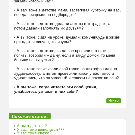
забыли который час?
- А вам тоже в детстве мама, застегивая курточку на вас,
всегда прищемляла подбородок?
- А вы тоже в детстве делали анкеты в тетрадках, а
потом давали заполнять их друзьям?
- А вы тоже, сидя на уроке, думали: кому-нибудь в жизни
пригодятся синусы, косинусы?
- А вы тоже в детстве, когда вас просили вынести
попить, говорили – да ну, если я зайду домой, то меня
больше не выпустят?
- А вы тоже записывали свой голос на диктофон или на
аудио-кассету, а потом проверяли какой у вас голос и
удивлялись, что он ужасный и совсем не похож на ваш?
- А вы тоже, когда читаете эти сообщения,
улыбаетесь узнавая в них себя?
Чтиво
Похожие статьи:
•
А вы в детстве?
•
У вас тоже шевелится???
•
У вас тоже свежо?