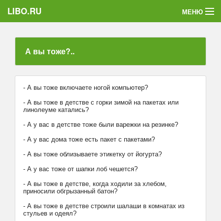
LIBO.RU
МЕНЮ
Категории
А вы тоже?..
Голосования
Букофки
- А вы тоже включаете ногой компьютер?
- А вы тоже в детстве с горки зимой на пакетах или
линолеуме катались?
- А у вас в детстве тоже были варежки на резинке?
- А у вас дома тоже есть пакет с пакетами?
- А вы тоже облизываете этикетку от йогурта?
- А у вас тоже от шапки лоб чешется?
- А вы тоже в детстве, когда ходили за хлебом,
приносили обгрызанный батон?
- А вы тоже в детстве строили шалаши в комнатах из
стульев и одеял?