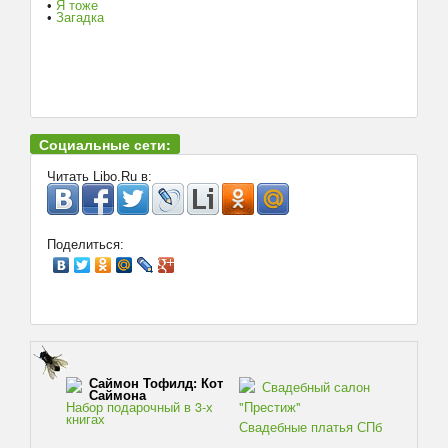
•
Я тоже
•
Загадка
Социальные сети:
Читать Libo.Ru в:
Поделиться:
Саймон Тофилд: Кот
Свадебный салон
Саймона
Набор подарочный в 3-х
"Престиж"
книгах
Свадебные платья СПб