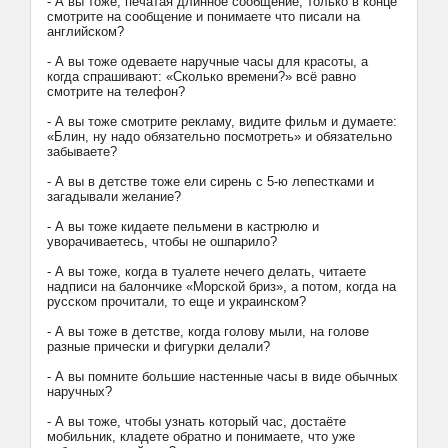
- А вы тоже, печатая длинное сообщение, только в конце
смотрите на сообщение и понимаете что писали на
английском?
- А вы тоже одеваете наручные часы для красоты, а
когда спрашивают: «Сколько времени?» всё равно
смотрите на телефон?
- А вы тоже смотрите рекламу, видите фильм и думаете:
«Блин, ну надо обязательно посмотреть» и обязательно
забываете?
- А вы в детстве тоже ели сирень с 5-ю лепестками и
загадывали желание?
- А вы тоже кидаете пельмени в кастрюлю и
уворачиваетесь, чтобы не ошпарило?
- А вы тоже, когда в туалете нечего делать, читаете
надписи на балончике «Морской бриз», а потом, когда на
русском прочитали, то еще и украинском?
- А вы тоже в детстве, когда голову мыли, на голове
разные прически и фигурки делали?
- А вы помните большие настенные часы в виде обычных
наручных?
- А вы тоже, чтобы узнать который час, достаёте
мобильник, кладете обратно и понимаете, что уже