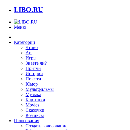
LIBO.RU
Меню
Категории
Чтиво
Art
Игры
Знаете ли?
Притчи
Истории
По сети
Юмор
Мультфильмы
Музыка
Картинки
Movies
Сказочки
Комиксы
Голосования
Создать голосование