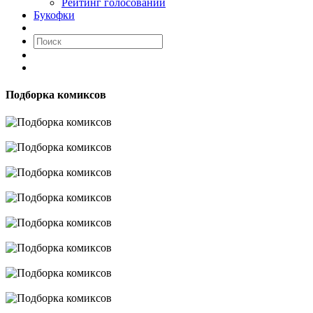
Рейтинг голосований
Букофки
Подборка комиксов