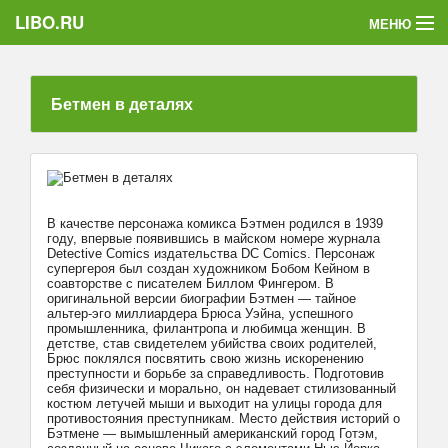
LIBO.RU
МЕНЮ
Категории
Бетмен в деталях
Голосования
Букофки
В качестве персонажа комикса Бэтмен родился в 1939
году, впервые появившись в майском номере журнала
Detective Comics издательства DC Comics. Персонаж
супергероя был создан художником Бобом Кейном в
соавторстве с писателем Биллом Фингером. В
оригинальной версии биографии Бэтмен — тайное
альтер-эго миллиардера Брюса Уэйна, успешного
промышленника, филантропа и любимца женщин. В
детстве, став свидетелем убийства своих родителей,
Брюс поклялся посвятить свою жизнь искоренению
преступности и борьбе за справедливость. Подготовив
себя физически и морально, он надевает стилизованный
костюм летучей мыши и выходит на улицы города для
противостояния преступникам. Место действия историй о
Бэтмене — вымышленный американский город Готэм,