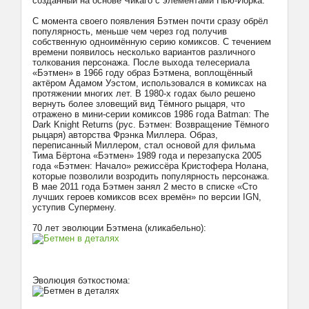
созданный на основе Чикаго с элементами Нью-Йорка.
С момента своего появления Бэтмен почти сразу обрёл
популярность, меньше чем через год получив
собственную одноимённую серию комиксов. С течением
времени появилось несколько вариантов различного
толкования персонажа. После выхода телесериала
«Бэтмен» в 1966 году образ Бэтмена, воплощённый
актёром Адамом Уэстом, использовался в комиксах на
протяжении многих лет. В 1980-х годах было решено
вернуть более зловещий вид Тёмного рыцаря, что
отражено в мини-серии комиксов 1986 года Batman: The
Dark Knight Returns (рус. Бэтмен: Возвращение Тёмного
рыцаря) авторства Фрэнка Миллера. Образ,
переписанный Миллером, стал основой для фильма
Тима Бёртона «Бэтмен» 1989 года и перезапуска 2005
года «Бэтмен: Начало» режиссёра Кристофера Нолана,
которые позволили возродить популярность персонажа.
В мае 2011 года Бэтмен занял 2 место в списке «Сто
лучших героев комиксов всех времён» по версии IGN,
уступив Супермену.
70 лет эволюции Бэтмена (кликабельно):
Эволюция бэткостюма: