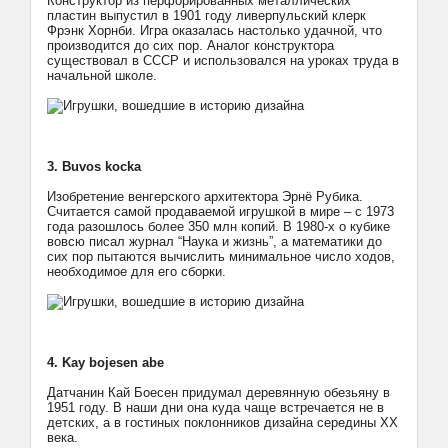
Конструктор из перфорированных металлических
пластин выпустил в 1901 году ливерпульский клерк
Фрэнк Хорнби. Игра оказалась настолько удачной, что
производится до сих пор. Аналог конструктора
существовал в СССР и использовался на уроках труда в
начальной школе.
3. Buvos kocka
Изобретение венгерского архитектора Эрнё Рубика.
Считается самой продаваемой игрушкой в мире – с 1973
года разошлось более 350 млн копий. В 1980-х о кубике
вовсю писал журнал “Наука и жизнь”, а математики до
сих пор пытаются вычислить минимальное число ходов,
необходимое для его сборки.
4. Kay bojesen abe
Датчанин Кай Боесен придумал деревянную обезьяну в
1951 году. В наши дни она куда чаще встречается не в
детских, а в гостиных поклонников дизайна середины ХХ
века.