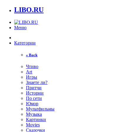
LIBO.RU
Меню
Категории
« Back
Чтиво
Art
Игры
Знаете ли?
Притчи
Истории
По сети
Юмор
Мультфильмы
Музыка
Картинки
Movies
Сказочки