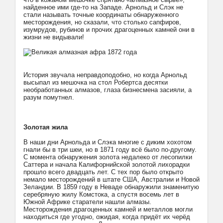
найденное ими где-то на Западе. Арнольд и Слэк не
стали называть точные координаты обнаруженного
месторождения, но сказали, что столько сапфиров,
изумрудов, рубинов и прочих драгоценных камней они в
жизни не видывали!
История звучала неправдоподобно, но когда Арнольд
высыпал из мешочка на стол Робертса десятки
необработанных алмазов, глаза бизнесмена засияли, а
разум помутнел.
Золотая жила
В наши дни Арнольда и Слэка многие с диким хохотом
гнали бы в три шеи, но в 1871 году всё было по-другому.
С момента обнаружения золота недалеко от лесопилки
Саттера и начала Калифорнийской золотой лихорадки
прошло всего двадцать лет. С тех пор было открыто
немало месторождений в штате США, Австралии и Новой
Зеландии. В 1859 году в Неваде обнаружили знаменитую
серебряную жилу Комстока, а спустя восемь лет в
Южной Африке старатели нашли алмазы.
Месторождения драгоценных камней и металлов могли
находиться где угодно, ожидая, когда придёт их черёд