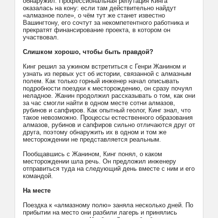
обнаружил. Профессиональная репутация Кинга
оказалась на кону: если там действительно найдут
«алмазное поле», о чём тут же станет известно
Вашингтону, его сочтут за некомпетентного работника и
прекратят финансирование проекта, в котором он
участвовал.
Слишком хорошо, чтобы быть правдой?
Кинг решил за ужином встретиться с Генри Жанином и
узнать из первых уст об истории, связанной с алмазным
полем. Как только горный инженер начал описывать
подробности поездки к месторождению, он сразу почуял
неладное. Жанин продолжил рассказывать о том, как они
за час смогли найти в одном месте сотни алмазов,
рубинов и сапфиров. Как опытный геолог, Кинг знал, что
такое невозможно. Процессы естественного образования
алмазов, рубинов и сапфиров сильно отличаются друг от
друга, поэтому обнаружить их в одном и том же
месторождении не представляется реальным.
Пообщавшись с Жанином, Кинг понял, о каком
месторождении шла речь. Он предложил инженеру
отправиться туда на следующий день вместе с ним и его
командой.
На месте
Поездка к «алмазному полю» заняла несколько дней. По
прибытии на место они разбили лагерь и принялись