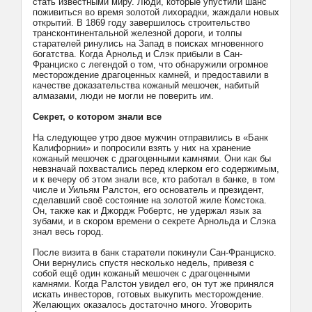
стать известными миру. Люди, которые упустили шанс
поживиться во время золотой лихорадки, жаждали новых
открытий. В 1869 году завершилось строительство
трансконтинентальной железной дороги, и толпы
старателей ринулись на Запад в поисках мгновенного
богатства. Когда Арнольд и Слэк прибыли в Сан-
Франциско с легендой о том, что обнаружили огромное
месторождение драгоценных камней, и предоставили в
качестве доказательства кожаный мешочек, набитый
алмазами, люди не могли не поверить им.
Секрет, о котором знали все
На следующее утро двое мужчин отправились в «Банк
Калифорнии» и попросили взять у них на хранение
кожаный мешочек с драгоценными камнями. Они как бы
невзначай похвастались перед клерком его содержимым,
и к вечеру об этом знали все, кто работал в банке, в том
числе и Уильям Ралстон, его основатель и президент,
сделавший своё состояние на золотой жиле Комстока.
Он, также как и Джордж Робертс, не удержал язык за
зубами, и в скором времени о секрете Арнольда и Слэка
знал весь город.
После визита в банк старатели покинули Сан-Франциско.
Они вернулись спустя несколько недель, привезя с
собой ещё один кожаный мешочек с драгоценными
камнями. Когда Ралстон увидел его, он тут же принялся
искать инвесторов, готовых выкупить месторождение.
Желающих оказалось достаточно много. Уговорить