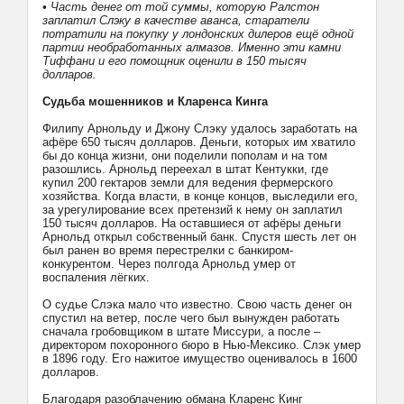
• Часть денег от той суммы, которую Ралстон
заплатил Слэку в качестве аванса, старатели
потратили на покупку у лондонских дилеров ещё одной
партии необработанных алмазов. Именно эти камни
Тиффани и его помощник оценили в 150 тысяч
долларов.
Судьба мошенников и Кларенса Кинга
Филипу Арнольду и Джону Слэку удалось заработать на
афёре 650 тысяч долларов. Деньги, которых им хватило
бы до конца жизни, они поделили пополам и на том
разошлись. Арнольд переехал в штат Кентукки, где
купил 200 гектаров земли для ведения фермерского
хозяйства. Когда власти, в конце концов, выследили его,
за урегулирование всех претензий к нему он заплатил
150 тысяч долларов. На оставшиеся от афёры деньги
Арнольд открыл собственный банк. Спустя шесть лет он
был ранен во время перестрелки с банкиром-
конкурентом. Через полгода Арнольд умер от
воспаления лёгких.
О судье Слэка мало что известно. Свою часть денег он
спустил на ветер, после чего был вынужден работать
сначала гробовщиком в штате Миссури, а после –
директором похоронного бюро в Нью-Мексико. Слэк умер
в 1896 году. Его нажитое имущество оценивалось в 1600
долларов.
Благодаря разоблачению обмана Кларенс Кинг