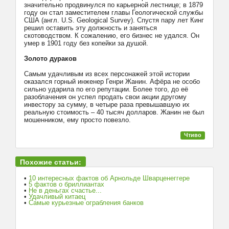
значительно продвинулся по карьерной лестнице; в 1879
году он стал заместителем главы Геологической службы
США (англ. U.S. Geological Survey). Спустя пару лет Кинг
решил оставить эту должность и заняться
скотоводством. К сожалению, его бизнес не удался. Он
умер в 1901 году без копейки за душой.
Золото дураков
Самым удачливым из всех персонажей этой истории
оказался горный инженер Генри Жанин. Афёра не особо
сильно ударила по его репутации. Более того, до её
разоблачения он успел продать свои акции другому
инвестору за сумму, в четыре раза превышавшую их
реальную стоимость – 40 тысяч долларов. Жанин не был
мошенником, ему просто повезло.
Чтиво
Похожие статьи:
•
10 интересных фактов об Арнольде Шварценеггере
•
5 фактов о бриллиантах
•
Не в деньгах счастье...
•
Удачливый китаец
•
Самые курьезные ограбления банков