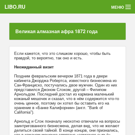
LIBO.RU
МЕНЮ
Категории
Великая алмазная афра 1872 года
Голосования
Букофки
Если кажется, что это слишком хорошо, чтобы быть
правдой, то вероятно, так оно и есть.
Неожиданный визит
Поздним февральским вечером 1871 года в двери
кабинета Джорджа Робертса, известного бизнесмена из
Сан-Франциско, постучались двое мужчин. Один из них
представился Джоном Слэком, другой – Филипом
Арнольдом. Последний достал из кармана маленький
кожаный мешочек и сказал, что в нём содержится что-то
очень ценное, поэтому он хотел бы оставить его на
хранение в «Банке Калифорнии» (англ. "Bank of
California").
Арнольд и Слэк поначалу неохотно отвечали на вопросы
заинтригованного бизнесмена, делая вид, что не желают
делиться своей тайной. В конце концов, они признались,
что в кожаном мешочке спрятано «алмазное сырьё»,