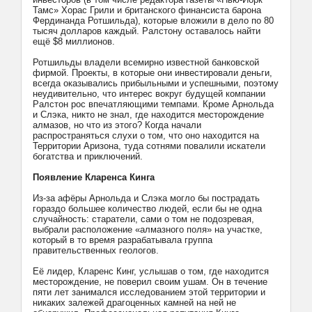
Тамс» Хорас Грили и британского финансиста барона
Фердинанда Ротшильда), которые вложили в дело по 80
тысяч долларов каждый. Ралстону оставалось найти
ещё $8 миллионов.
Ротшильды владели всемирно известной банковской
фирмой. Проекты, в которые они инвестировали деньги,
всегда оказывались прибыльными и успешными, поэтому
неудивительно, что интерес вокруг будущей компании
Ралстон рос впечатляющими темпами. Кроме Арнольда
и Слэка, никто не знал, где находится месторождение
алмазов, но что из этого? Когда начали
распространяться слухи о том, что оно находится на
Территории Аризона, туда сотнями повалили искатели
богатства и приключений.
Появление Кларенса Кинга
Из-за афёры Арнольда и Слэка могло бы пострадать
гораздо большее количество людей, если бы не одна
случайность: старатели, сами о том не подозревая,
выбрали расположение «алмазного поля» на участке,
который в то время разрабатывала группа
правительственных геологов.
Её лидер, Кларенс Кинг, услышав о том, где находится
месторождение, не поверил своим ушам. Он в течение
пяти лет занимался исследованием этой территории и
никаких залежей драгоценных камней на ней не