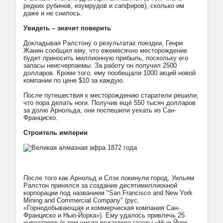
редких рубинов, изумрудов и сапфиров), сколько им
даже и не снилось.
Увидеть – значит поверить
Докладывая Ралстону о результатах поездки, Генри
Жанин сообщил ему, что ежемесячно месторождение
будет приносить миллионную прибыль, поскольку его
запасы неисчерпаемы. За работу он получил 2500
долларов. Кроме того, ему пообещали 1000 акций новой
компании по цене $10 за каждую.
После путешествия к месторождению старатели решили,
что пора делать ноги. Получив ещё 550 тысяч долларов
за долю Арнольда, они поспешили уехать из Сан-
Франциско.
Строитель империи
После того как Арнольд и Слэк покинули город, Уильям
Ралстон принялся за создание десятимиллионной
корпорации под названием "San Francisco and New York
Mining and Commercial Company" (рус.
«Горнодобывающая и коммерческая компания Сан-
Франциско и Нью-Йорка»). Ему удалось привлечь 25
инвесторов (в том числе редактора газеты «Нью-Йорк