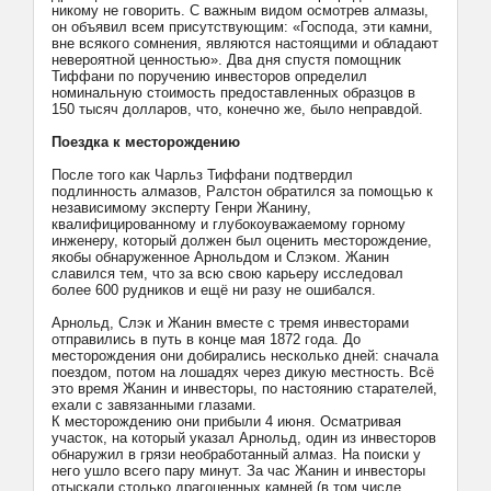
никому не говорить. С важным видом осмотрев алмазы,
он объявил всем присутствующим: «Господа, эти камни,
вне всякого сомнения, являются настоящими и обладают
невероятной ценностью». Два дня спустя помощник
Тиффани по поручению инвесторов определил
номинальную стоимость предоставленных образцов в
150 тысяч долларов, что, конечно же, было неправдой.
Поездка к месторождению
После того как Чарльз Тиффани подтвердил
подлинность алмазов, Ралстон обратился за помощью к
независимому эксперту Генри Жанину,
квалифицированному и глубокоуважаемому горному
инженеру, который должен был оценить месторождение,
якобы обнаруженное Арнольдом и Слэком. Жанин
славился тем, что за всю свою карьеру исследовал
более 600 рудников и ещё ни разу не ошибался.
Арнольд, Слэк и Жанин вместе с тремя инвесторами
отправились в путь в конце мая 1872 года. До
месторождения они добирались несколько дней: сначала
поездом, потом на лошадях через дикую местность. Всё
это время Жанин и инвесторы, по настоянию старателей,
ехали с завязанными глазами.
К месторождению они прибыли 4 июня. Осматривая
участок, на который указал Арнольд, один из инвесторов
обнаружил в грязи необработанный алмаз. На поиски у
него ушло всего пару минут. За час Жанин и инвесторы
отыскали столько драгоценных камней (в том числе