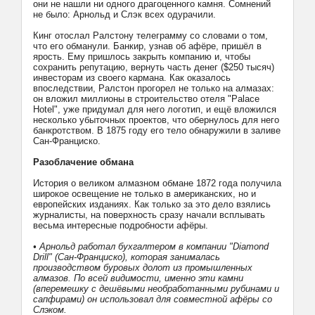
они не нашли ни одного драгоценного камня. Сомнений
не было: Арнольд и Слэк всех одурачили.
Кинг отослал Ралстону телеграмму со словами о том,
что его обманули. Банкир, узнав об афёре, пришёл в
ярость. Ему пришлось закрыть компанию и, чтобы
сохранить репутацию, вернуть часть денег ($250 тысяч)
инвесторам из своего кармана. Как оказалось
впоследствии, Ралстон прогорел не только на алмазах:
он вложил миллионы в строительство отеля "Palace
Hotel", уже придумал для него логотип, и ещё вложился
несколько убыточных проектов, что обернулось для него
банкротством. В 1875 году его тело обнаружили в заливе
Сан-Франциско.
Разоблачение обмана
История о великом алмазном обмане 1872 года получила
широкое освещение не только в американских, но и
европейских изданиях. Как только за это дело взялись
журналисты, на поверхность сразу начали всплывать
весьма интересные подробности афёры.
• Арнольд работал бухгалтером в компании "Diamond
Drill" (Сан-Франциско), которая занималась
производством буровых долот из промышленных
алмазов. По всей видимости, именно эти камни
(вперемешку с дешёвыми необработанными рубинами и
сапфирами) он использовал для совместной афёры со
Слэком.