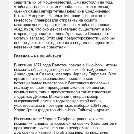
защитить их от мошенничества. Они настояли на том,
чтобы драгоценные камни, найденные старателями,
оценил самый авторитетный ювелир в Соединённых
Штатах Америки – Чарльз Тиффани. После этого
инвесторы планировали отправить на осмотр
месторождения горного инженера, чтобы, во-первых,
убедиться, что оно действительно существует, а во-
вторых, подтвердить слова Арнольда и Слэка о его
богатых запасах. Этих мер предосторожности было бы
вполне достаточно, однако из-за недальновидности и
невезения они не сработали.
Главное – не ошибиться
В октябре 1871 года Ралстон поехал в Нью-Йорк, чтобы
показать образцы драгоценных камней, найденных
Арнольдом и Слэком, ювелиру Чарльзу Тиффани. В то
время он активно занимался привлечением
потенциальных инвесторов с Восточного побережья,
поэтому во время проведения экспертной оценки,
помимо него, также присутствовали такие известные
люди, как Джордж Макклелан (генерал-майор
американской армии в годы гражданской войны,
участвовавший в президентских выборах 1864 года),
Хорас Грили (редактор «Нью-Йорк Таймс») и другие.
На самом деле Чарльз Тиффани, равно как и его
помощник, специализировался на оценке бриллиантов и
практически ничего не знал о необработанных
драгоценных камнях. Но об этом ювелир предпочёл