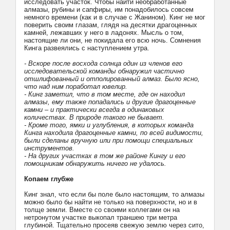
исследовать участок. Чтобы найти необработанные
алмазы, рубины и сапфиры, им понадобилось совсем
немного времени (как и в случае с Жанином). Кинг не мог
поверить своим глазам, глядя на десятки драгоценных
камней, лежавших у него в ладонях. Мысль о том,
настоящие ли они, не покидала его всю ночь. Сомнения
Кинга развеялись с наступлением утра.
- Вскоре после восхода солнца один из членов его
исследовательской команды обнаружил частично
отшлифованный и отполированный алмаз. Было ясно,
что над ним поработал ювелир.
- Кинг заметил, что в том месте, где он находил
алмазы, ему также попадались и другие драгоценные
камни – и практически всегда в одинаковых
количествах. В природе такого не бывает.
- Кроме того, ямки и углубления, в которых команда
Кинга находила драгоценные камни, по всей видимости,
были сделаны вручную или при помощи специальных
инструментов.
- На других участках в том же районе Кингу и его
помощникам обнаружить ничего не удалось.
Копаем глубже
Кинг знал, что если бы поле было настоящим, то алмазы
можно было бы найти не только на поверхности, но и в
толще земли. Вместе со своими коллегами он на
нетронутом участке выкопал траншею три метра
глубиной. Тщательно просеяв свежую землю через сито,