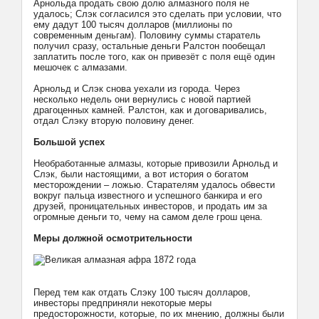
Арнольда продать свою долю алмазного поля не
удалось; Слэк согласился это сделать при условии, что
ему дадут 100 тысяч долларов (миллионы по
современным деньгам). Половину суммы старатель
получил сразу, остальные деньги Ралстон пообещал
заплатить после того, как он привезёт с поля ещё один
мешочек с алмазами.
Арнольд и Слэк снова уехали из города. Через
несколько недель они вернулись с новой партией
драгоценных камней. Ралстон, как и договаривались,
отдал Слэку вторую половину денег.
Большой успех
Необработанные алмазы, которые привозили Арнольд и
Слэк, были настоящими, а вот история о богатом
месторождении – ложью. Старателям удалось обвести
вокруг пальца известного и успешного банкира и его
друзей, проницательных инвесторов, и продать им за
огромные деньги то, чему на самом деле грош цена.
Меры должной осмотрительности
Перед тем как отдать Слэку 100 тысяч долларов,
инвесторы предприняли некоторые меры
предосторожности, которые, по их мнению, должны были